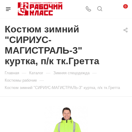
0
Костюм зимний
"СИРИУС-
МАГИСТРАЛЬ-3"
куртка, п/к тк.Гретта
—
—
—
Главная
Каталог
Зимняя спецодежда
—
Костюмы рабочие
Костюм зимний "СИРИУС-МАГИСТРАЛЬ-3" куртка, п/к тк.Гретта