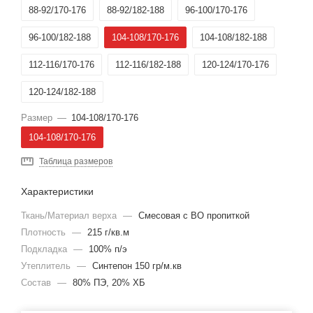
88-92/170-176
88-92/182-188
96-100/170-176
96-100/182-188
104-108/170-176
104-108/182-188
112-116/170-176
112-116/182-188
120-124/170-176
120-124/182-188
Размер
—
104-108/170-176
104-108/170-176
Таблица размеров
Характеристики
Ткань/Материал верха
—
Смесовая с ВО пропиткой
Плотность
—
215 г/кв.м
Подкладка
—
100% п/э
Утеплитель
—
Синтепон 150 гр/м.кв
Состав
—
80% ПЭ, 20% ХБ