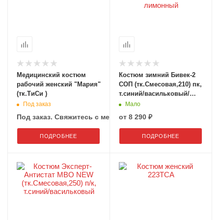
Медицинский костюм
Костюм зимний Бивек-2
рабочий женский "Мария"
СОП (тк.Смесовая,210) пк,
(тк.ТиСи )
т.синий/васильковый/
лимонный
Под заказ
Мало
Под заказ. Свяжитесь с менеджером 8 (800) 201-49-29
от
8 290 ₽
ПОДРОБНЕЕ
ПОДРОБНЕЕ