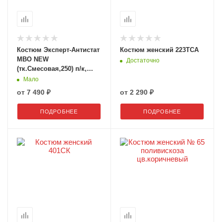
Костюм Эксперт-Антистат
Костюм женский 223ТСА
МВО NEW
Достаточно
(тк.Смесовая,250) п/к,
т.синий/васильковый
Мало
от
7 490 ₽
от
2 290 ₽
ПОДРОБНЕЕ
ПОДРОБНЕЕ