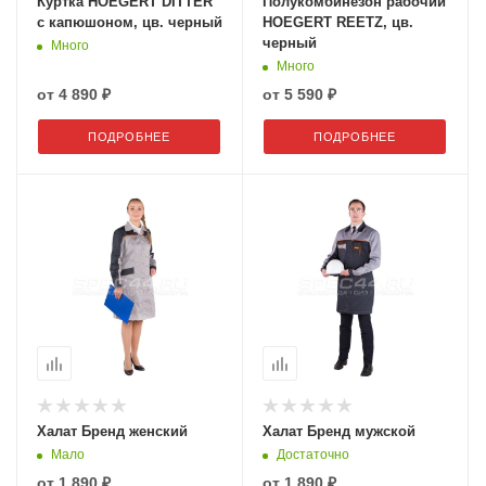
Куртка HOEGERT DITTER
Полукомбинезон рабочий
с капюшоном, цв. черный
HOEGERT REETZ, цв.
черный
Много
Много
от
4 890 ₽
от
5 590 ₽
ПОДРОБНЕЕ
ПОДРОБНЕЕ
Халат Бренд женский
Халат Бренд мужской
Мало
Достаточно
от
1 890 ₽
от
1 890 ₽