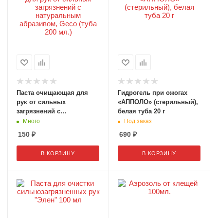
Паста очищающая для
Гидрогель при ожогах
рук от сильных
«АППОЛО» (стерильный),
загрязнений с
белая туба 20 г
натуральным абразивом,
Много
Под заказ
Geco (туба 200 мл.)
150
₽
690
₽
В КОРЗИНУ
В КОРЗИНУ