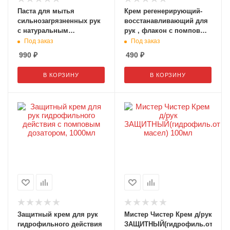
Паста для мытья
Крем регенерирующий-
сильнозагрязненных рук
восстанавливающий для
с натуральным
рук , флакон с помповым
абразивом, с помповым
дозатором, 1000мл
Под заказ
Под заказ
дозатором, 2000мл.
990
₽
490
₽
В КОРЗИНУ
В КОРЗИНУ
Защитный крем для рук
Мистер Чистер Крем д/рук
гидрофильного действия
ЗАЩИТНЫЙ(гидрофиль.от