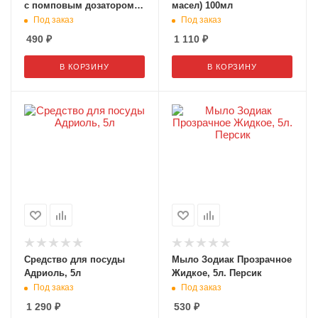
с помповым дозатором,
масел) 100мл
1000мл
Под заказ
Под заказ
490
₽
1 110
₽
В КОРЗИНУ
В КОРЗИНУ
Средство для посуды
Мыло Зодиак Прозрачное
Адриоль, 5л
Жидкое, 5л. Персик
Под заказ
Под заказ
1 290
₽
530
₽