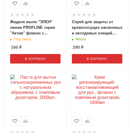
Жидкое мыло "ЭЛЕН"
Спрей для защиты от
линии PROFLINE серия
кровососущих насекомых
"Актив" флакон с
и иксодовых клещей
помповым дозатором 250
"INSECT" т.з. LIFESIZ
Под заказ
Много
мл
160
₽
290
₽
В КОРЗИНУ
В КОРЗИНУ