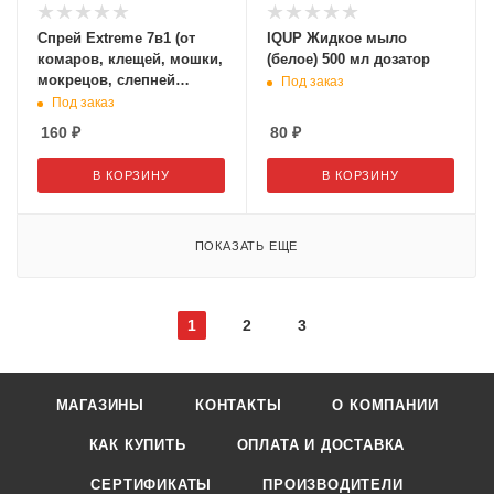
Спрей Extreme 7в1 (от
IQUP Жидкое мыло
комаров, клещей, мошки,
(белое) 500 мл дозатор
мокрецов, слепней
Под заказ
москитов, блох) 90 мл.
Под заказ
160
₽
80
₽
В КОРЗИНУ
В КОРЗИНУ
ПОКАЗАТЬ ЕЩЕ
1
2
3
МАГАЗИНЫ
КОНТАКТЫ
О КОМПАНИИ
КАК КУПИТЬ
ОПЛАТА И ДОСТАВКА
СЕРТИФИКАТЫ
ПРОИЗВОДИТЕЛИ