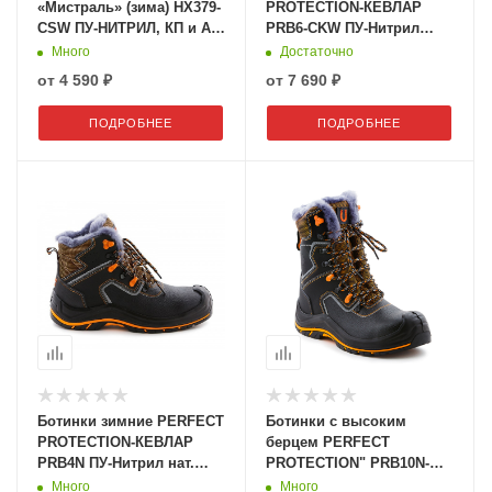
«Мистраль» (зима) HX379-
PROTECTION-КЕВЛАР
CSW ПУ-НИТРИЛ, КП и АС
PRB6-CKW ПУ-Нитрил
шерстяной мех 139253
цельноюфтевые с ПП и
Много
Достаточно
АС на нат/ мехe
от
4 590 ₽
от
7 690 ₽
ПОДРОБНЕЕ
ПОДРОБНЕЕ
Ботинки зимние PERFECT
Ботинки с высоким
PROTECTION-КЕВЛАР
берцем PERFECT
PRB4N ПУ-Нитрил нат.
PROTECTION" PRB10N-
мех. с ПП и АС
CKW ПУ-Нитрил с ПП и АС
Много
Много