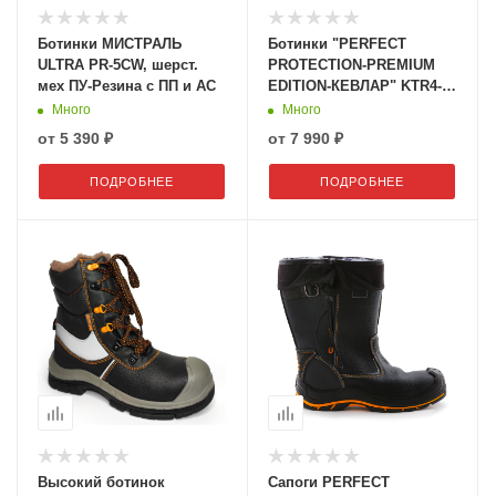
Ботинки МИСТРАЛЬ
Ботинки "PERFECT
ULTRA PR-5CW, шерст.
PROTECTION-PREMIUM
мех ПУ-Резина с ПП и АС
EDITION-КЕВЛАР" KTR4-
CKW ПУ-резина с ПП и АС
Много
Много
на нат.меху
от
5 390 ₽
от
7 990 ₽
ПОДРОБНЕЕ
ПОДРОБНЕЕ
Высокий ботинок
Сапоги PERFECT