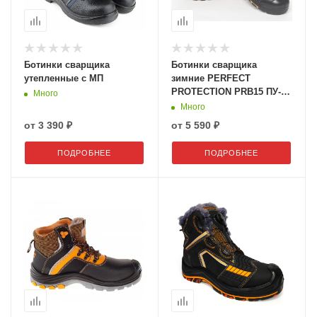
Ботинки сварщика
Ботинки сварщика
утепленные с МП
зимние PERFECT
PROTECTION PRB15 ПУ-
Много
Нитрил с ПП и АС
Много
от
3 390 ₽
от
5 590 ₽
ПОДРОБНЕЕ
ПОДРОБНЕЕ