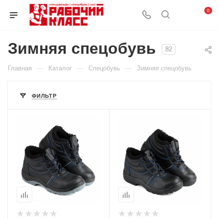
0
Зимняя спецобувь
82
—
—
—
Главная
Каталог
Спецобувь
Зимняя спецобувь
ФИЛЬТР