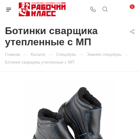
0
Ботинки сварщика
утепленные с МП
—
—
—
—
Главная
Каталог
Спецобувь
Зимняя спецобувь
Ботинки сварщика утепленные с МП