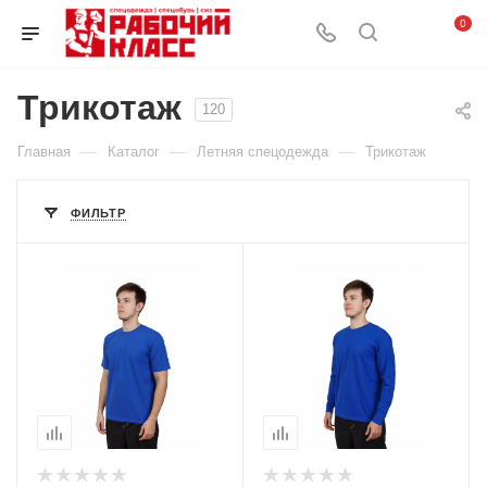
0
Трикотаж
120
—
—
—
Главная
Каталог
Летняя спецодежда
Трикотаж
ФИЛЬТР