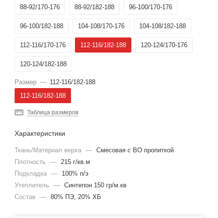
88-92/170-176
88-92/182-188
96-100/170-176
96-100/182-188
104-108/170-176
104-108/182-188
112-116/170-176
112-116/182-188
120-124/170-176
120-124/182-188
Размер
—
112-116/182-188
112-116/182-188
Таблица размеров
Характеристики
Ткань/Материал верха
—
Смесовая с ВО пропиткой
Плотность
—
215 г/кв.м
Подкладка
—
100% п/э
Утеплитель
—
Синтепон 150 гр/м.кв
Состав
—
80% ПЭ, 20% ХБ