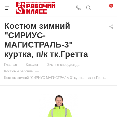
0
Костюм зимний
"СИРИУС-
МАГИСТРАЛЬ-3"
куртка, п/к тк.Гретта
—
—
—
Главная
Каталог
Зимняя спецодежда
—
Костюмы рабочие
Костюм зимний "СИРИУС-МАГИСТРАЛЬ-3" куртка, п/к тк.Гретта