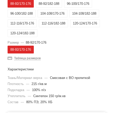
88-92/170-176
88-92/182-188
96-100/170-176
96-100/182-188
104-108/170-176
104-108/182-188
112-116/170-176
112-116/182-188
120-124/170-176
120-124/182-188
Размер
—
88-92/170-176
88-92/170-176
Таблица размеров
Характеристики
Ткань/Материал верха
—
Смесовая с ВО пропиткой
Плотность
—
215 г/кв.м
Подкладка
—
100% п/э
Утеплитель
—
Синтепон 150 гр/м.кв
Состав
—
80% ПЭ, 20% ХБ