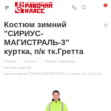
0
Костюм зимний
"СИРИУС-
МАГИСТРАЛЬ-3"
куртка, п/к тк.Гретта
—
—
—
Главная
Каталог
Зимняя спецодежда
—
Костюмы рабочие
Костюм зимний "СИРИУС-МАГИСТРАЛЬ-3" куртка, п/к тк.Гретта