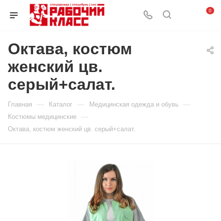
0
Октава, костюм
женский цв.
серый+салат.
—
—
—
Главная
Каталог
Медицинская одежда и обувь
—
Костюмы медицинские
Октава, костюм женский цв. серый+салат.