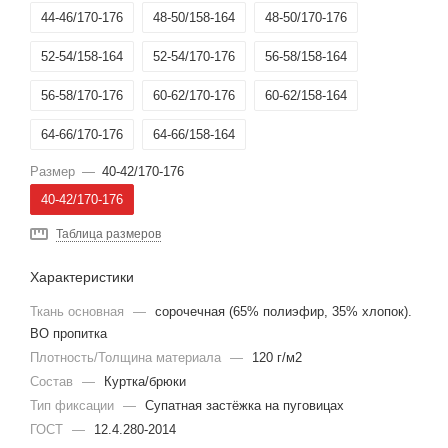
44-46/170-176
48-50/158-164
48-50/170-176
52-54/158-164
52-54/170-176
56-58/158-164
56-58/170-176
60-62/170-176
60-62/158-164
64-66/170-176
64-66/158-164
Размер
—
40-42/170-176
40-42/170-176
Таблица размеров
Характеристики
Ткань основная
—
сорочечная (65% полиэфир, 35% хлопок).
ВО пропитка
Плотность/Толщина материала
—
120 г/м2
Состав
—
Куртка/брюки
Тип фиксации
—
Супатная застёжка на пуговицах
ГОСТ
—
12.4.280-2014