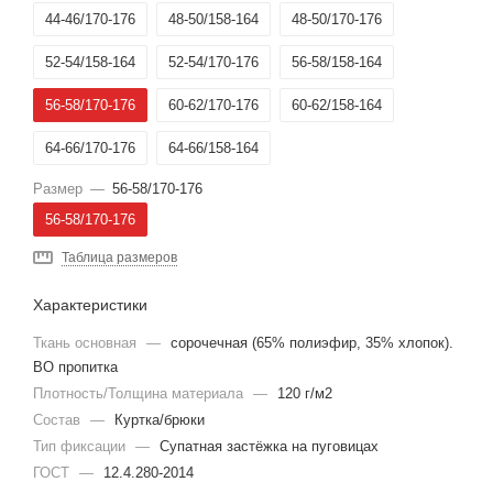
44-46/170-176
48-50/158-164
48-50/170-176
52-54/158-164
52-54/170-176
56-58/158-164
56-58/170-176
60-62/170-176
60-62/158-164
64-66/170-176
64-66/158-164
Размер
—
56-58/170-176
56-58/170-176
Таблица размеров
Характеристики
Ткань основная
—
сорочечная (65% полиэфир, 35% хлопок).
ВО пропитка
Плотность/Толщина материала
—
120 г/м2
Состав
—
Куртка/брюки
Тип фиксации
—
Супатная застёжка на пуговицах
ГОСТ
—
12.4.280-2014