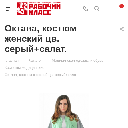
0
Октава, костюм
женский цв.
серый+салат.
—
—
—
Главная
Каталог
Медицинская одежда и обувь
—
Костюмы медицинские
Октава, костюм женский цв. серый+салат.