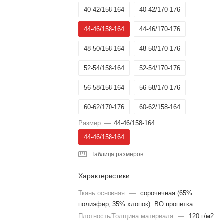
40-42/158-164
40-42/170-176
44-46/158-164
44-46/170-176
48-50/158-164
48-50/170-176
52-54/158-164
52-54/170-176
56-58/158-164
56-58/170-176
60-62/170-176
60-62/158-164
Размер
—
44-46/158-164
64-66/170-176
64-66/158-164
44-46/158-164
Таблица размеров
Характеристики
Ткань основная
—
сорочечная (65%
полиэфир, 35% хлопок). ВО пропитка
Плотность/Толщина материала
—
120 г/м2