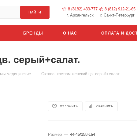
8 (8182) 433-777
8 (812) 912-21-65
НАЙТИ
г. Архангельск
г. Санкт-Петербург
БРЕНДЫ
О НАС
ОПЛАТА И ДОС
цв. серый+салат.
—
мы медицинские
Октава, костюм женский цв. серый+салат.
ОТЛОЖИТЬ
СРАВНИТЬ
Размер
—
44-46/158-164