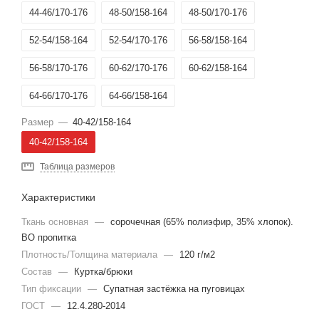
44-46/170-176
48-50/158-164
48-50/170-176
52-54/158-164
52-54/170-176
56-58/158-164
56-58/170-176
60-62/170-176
60-62/158-164
64-66/170-176
64-66/158-164
Размер
—
40-42/158-164
40-42/158-164
Таблица размеров
Характеристики
Ткань основная
—
сорочечная (65% полиэфир, 35% хлопок).
ВО пропитка
Плотность/Толщина материала
—
120 г/м2
Состав
—
Куртка/брюки
Тип фиксации
—
Супатная застёжка на пуговицах
ГОСТ
—
12.4.280-2014