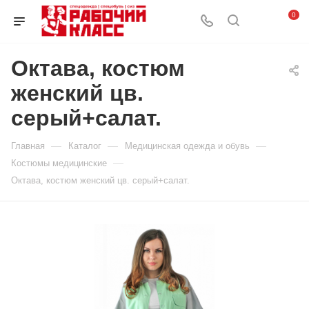
0
Октава, костюм
женский цв.
серый+салат.
—
—
—
Главная
Каталог
Медицинская одежда и обувь
—
Костюмы медицинские
Октава, костюм женский цв. серый+салат.