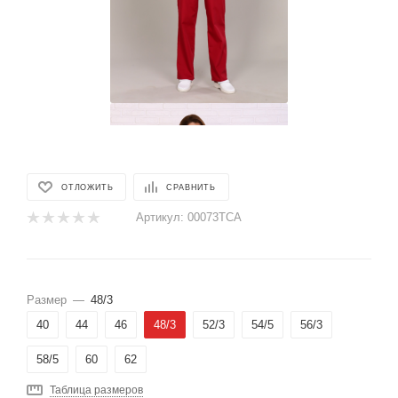
ОТЛОЖИТЬ
СРАВНИТЬ
Артикул:
00073ТСА
Размер
—
48/3
40
44
46
48/3
52/3
54/5
56/3
58/5
60
62
Таблица размеров