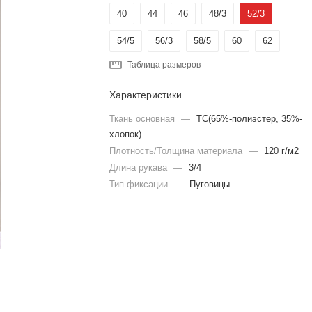
40
44
46
48/3
52/3
54/5
56/3
58/5
60
62
Таблица размеров
Характеристики
Ткань основная
—
TC(65%-полиэстер, 35%-
хлопок)
Плотность/Толщина материала
—
120 г/м2
Длина рукава
—
3/4
Тип фиксации
—
Пуговицы