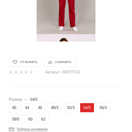
ОТЛОЖИТЬ
СРАВНИТЬ
Артикул:
00073ТСА
Размер
—
54/5
40
44
46
48/3
52/3
54/5
56/3
58/5
60
62
Таблица размеров