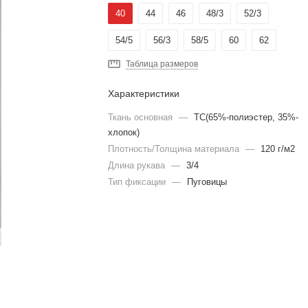
40
44
46
48/3
52/3
54/5
56/3
58/5
60
62
Таблица размеров
Характеристики
Ткань основная
—
TC(65%-полиэстер, 35%-
хлопок)
Плотность/Толщина материала
—
120 г/м2
Длина рукава
—
3/4
Тип фиксации
—
Пуговицы