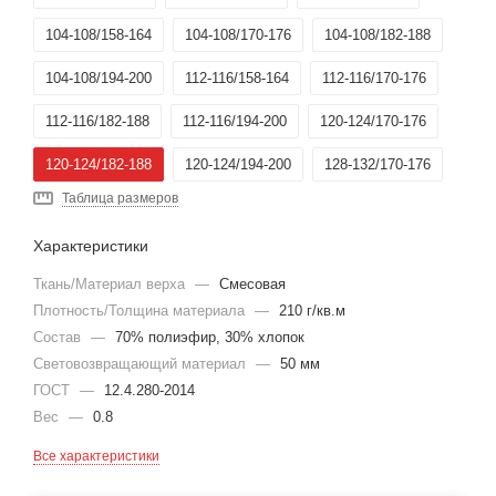
104-108/158-164
104-108/170-176
104-108/182-188
104-108/194-200
112-116/158-164
112-116/170-176
112-116/182-188
112-116/194-200
120-124/170-176
120-124/182-188
120-124/194-200
128-132/170-176
Таблица размеров
128-132/182-188
136-140/182-188
144-148/182-188
Характеристики
136-140/170-176
96-100/194-200
88-92/194-200
Ткань/Материал верха
—
Смесовая
Плотность/Толщина материала
—
210 г/кв.м
Состав
—
70% полиэфир, 30% хлопок
Световозвращающий материал
—
50 мм
ГОСТ
—
12.4.280-2014
Вес
—
0.8
Все характеристики