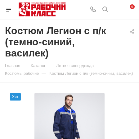
0
Костюм Легион с п/к
(темно-синий,
василек)
—
—
—
Главная
Каталог
Летняя спецодежда
—
Костюмы рабочие
Костюм Легион с п/к (темно-синий, василек)
Хит