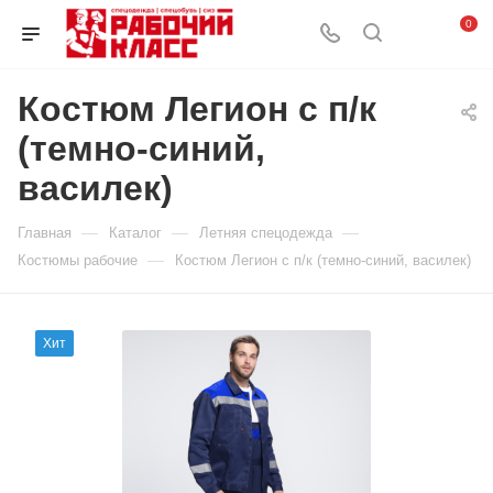
0
Костюм Легион с п/к
(темно-синий,
василек)
—
—
—
Главная
Каталог
Летняя спецодежда
—
Костюмы рабочие
Костюм Легион с п/к (темно-синий, василек)
Хит