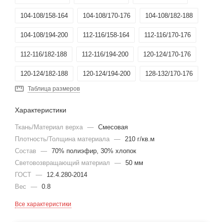
104-108/158-164
104-108/170-176
104-108/182-188
104-108/194-200
112-116/158-164
112-116/170-176
112-116/182-188
112-116/194-200
120-124/170-176
120-124/182-188
120-124/194-200
128-132/170-176
Таблица размеров
128-132/182-188
136-140/182-188
144-148/182-188
Характеристики
136-140/170-176
96-100/194-200
88-92/194-200
Ткань/Материал верха
—
Смесовая
Плотность/Толщина материала
—
210 г/кв.м
Состав
—
70% полиэфир, 30% хлопок
Световозвращающий материал
—
50 мм
ГОСТ
—
12.4.280-2014
Вес
—
0.8
Все характеристики