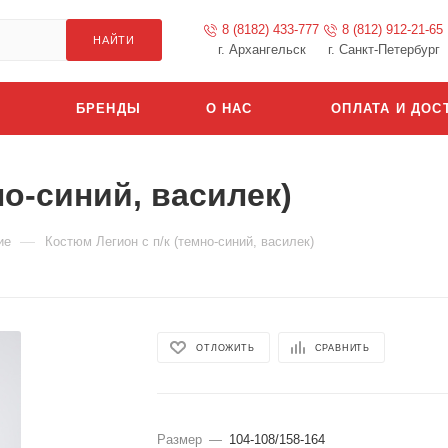
8 (8182) 433-777
8 (812) 912-21-65
НАЙТИ
г. Архангельск
г. Санкт-Петербург
БРЕНДЫ
О НАС
ОПЛАТА И ДОС
но-синий, василек)
—
ие
Костюм Легион с п/к (темно-синий, василек)
ОТЛОЖИТЬ
СРАВНИТЬ
Размер
—
104-108/158-164