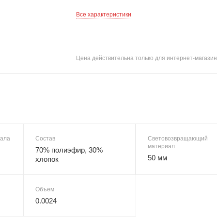
96-100/194-200
88-92/194-200
Все характеристики
Цена действительна только для интернет-магазин
иала
Состав
Световозвращающий
материал
70% полиэфир, 30%
50 мм
хлопок
Объем
0.0024