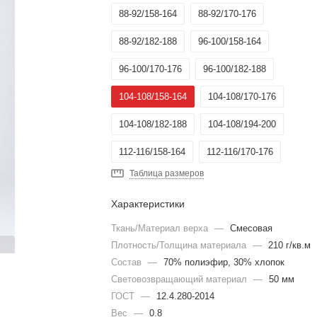
88-92/158-164
88-92/170-176
88-92/182-188
96-100/158-164
96-100/170-176
96-100/182-188
104-108/158-164
104-108/170-176
104-108/182-188
104-108/194-200
112-116/158-164
112-116/170-176
Таблица размеров
112-116/182-188
112-116/194-200
Характеристики
120-124/170-176
120-124/182-188
Ткань/Материал верха
—
Смесовая
120-124/194-200
128-132/170-176
Плотность/Толщина материала
—
210 г/кв.м
Состав
128-132/182-188
—
70% полиэфир, 30% хлопок
136-140/182-188
Световозвращающий материал
—
50 мм
144-148/182-188
136-140/170-176
ГОСТ
—
12.4.280-2014
Вес
—
0.8