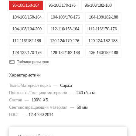
96-100/158-164
96-100/170-176
96-100/182-188
104-108/158-164
104-108/170-176
104-108/182-188
104-108/194-200
112-116/158-164
112-116/170-176
112-116/182-188
120-124/170-176
120-124/182-188
128-132/170-176
128-132/182-188
136-140/182-188
Таблица размеров
136-140/194-200
120-124/158-164
96-100/194-200
Характеристики
88-92/194-200
Ткань/Материал верха
—
Саржа
Плотность/Толщина материала
—
240 г/кв.м.
Состав
—
100% ХБ
Световозвращающий материал
—
50 мм
ГОСТ
—
12.4.280-2014