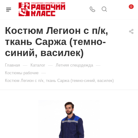
0
Костюм Легион с п/к,
ткань Саржа (темно-
синий, василек)
—
—
—
Главная
Каталог
Летняя спецодежда
—
Костюмы рабочие
Костюм Легион с п/к, ткань Саржа (темно-синий, василек)