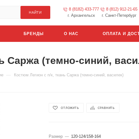
8 (8182) 433-777
8 (812) 912-21-65
НАЙТИ
г. Архангельск
г. Санкт-Петербург
БРЕНДЫ
О НАС
ОПЛАТА И ДОС
нь Саржа (темно-синий, васи
—
ие
Костюм Легион с п/к, ткань Саржа (темно-синий, василек)
ОТЛОЖИТЬ
СРАВНИТЬ
Размер
—
120-124/158-164