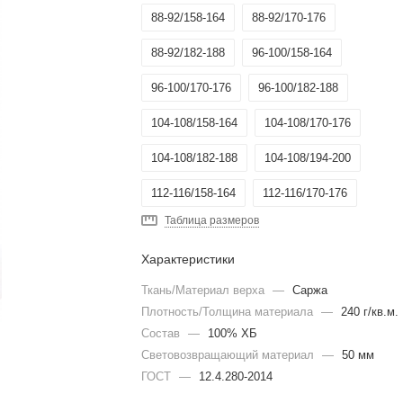
88-92/158-164
88-92/170-176
88-92/182-188
96-100/158-164
96-100/170-176
96-100/182-188
104-108/158-164
104-108/170-176
104-108/182-188
104-108/194-200
112-116/158-164
112-116/170-176
Таблица размеров
112-116/182-188
120-124/170-176
Характеристики
120-124/182-188
128-132/170-176
Ткань/Материал верха
—
Саржа
128-132/182-188
136-140/182-188
Плотность/Толщина материала
—
240 г/кв.м.
Состав
136-140/194-200
—
100% ХБ
120-124/158-164
Световозвращающий материал
—
50 мм
96-100/194-200
88-92/194-200
ГОСТ
—
12.4.280-2014