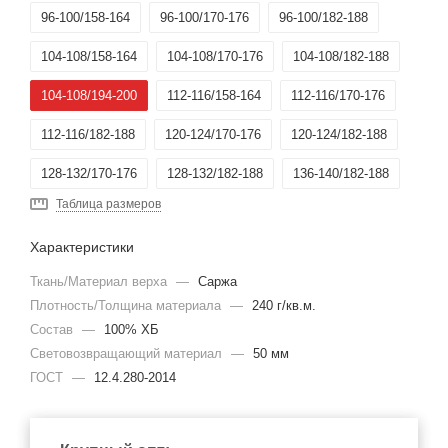
96-100/158-164
96-100/170-176
96-100/182-188
104-108/158-164
104-108/170-176
104-108/182-188
104-108/194-200
112-116/158-164
112-116/170-176
112-116/182-188
120-124/170-176
120-124/182-188
128-132/170-176
128-132/182-188
136-140/182-188
Таблица размеров
136-140/194-200
120-124/158-164
96-100/194-200
Характеристики
88-92/194-200
Ткань/Материал верха
—
Саржа
Плотность/Толщина материала
—
240 г/кв.м.
Состав
—
100% ХБ
Световозвращающий материал
—
50 мм
ГОСТ
—
12.4.280-2014