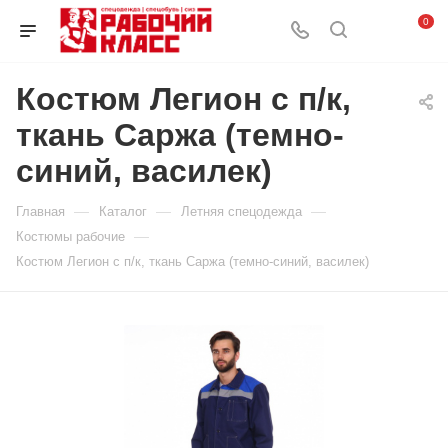
0
Костюм Легион с п/к,
ткань Саржа (темно-
синий, василек)
—
—
—
Главная
Каталог
Летняя спецодежда
—
Костюмы рабочие
Костюм Легион с п/к, ткань Саржа (темно-синий, василек)