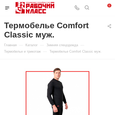
0
Термобелье Comfort
Classic муж.
—
—
—
Главная
Каталог
Зимняя спецодежда
—
Термобелье и трикотаж
Термобелье Comfort Classic муж.