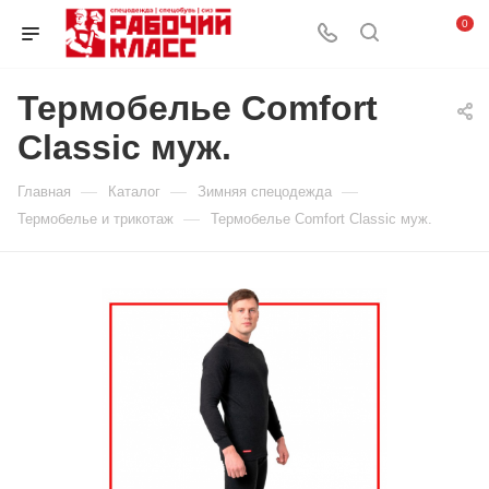
0
Термобелье Comfort
Classic муж.
—
—
—
Главная
Каталог
Зимняя спецодежда
—
Термобелье и трикотаж
Термобелье Comfort Classic муж.