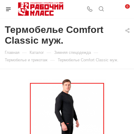
0
Термобелье Comfort
Classic муж.
—
—
—
Главная
Каталог
Зимняя спецодежда
—
Термобелье и трикотаж
Термобелье Comfort Classic муж.