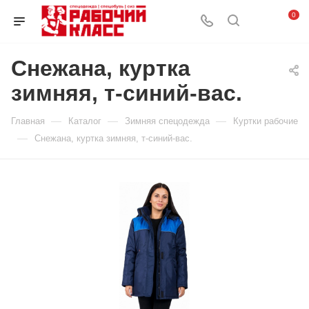
0
Снежана, куртка
зимняя, т-синий-вас.
—
—
—
Главная
Каталог
Зимняя спецодежда
Куртки рабочие
—
Снежана, куртка зимняя, т-синий-вас.