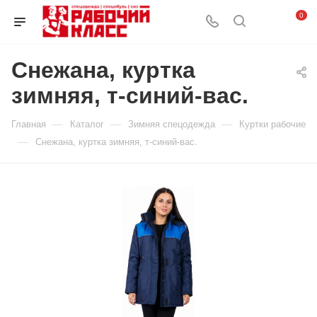
0
Снежана, куртка
зимняя, т-синий-вас.
—
—
—
Главная
Каталог
Зимняя спецодежда
Куртки рабочие
—
Снежана, куртка зимняя, т-синий-вас.