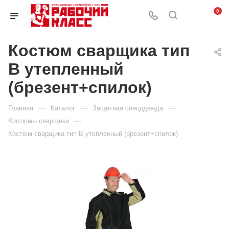
0
Костюм сварщика тип
В утепленный
(брезент+спилок)
—
—
—
Главная
Каталог
Защитная спецодежда
—
Костюмы сварщика
Костюм сварщика тип В утепленный (брезент+спилок)