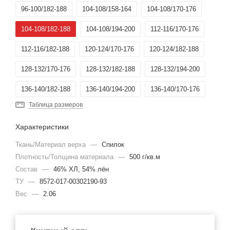
96-100/182-188
104-108/158-164
104-108/170-176
104-108/182-188
104-108/194-200
112-116/170-176
112-116/182-188
120-124/170-176
120-124/182-188
128-132/170-176
128-132/182-188
128-132/194-200
136-140/182-188
136-140/194-200
136-140/170-176
Таблица размеров
120-124/158-164
Характеристики
Ткань/Материал верха
—
Спилок
Плотность/Толщина материала
—
500 г/кв.м
Состав
—
46% ХЛ, 54% лён
ТУ
—
8572-017-00302190-93
Вес
—
2.06