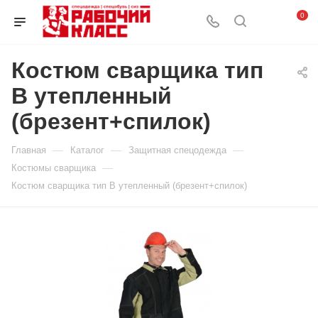
0
Костюм сварщика тип
В утепленный
(брезент+спилок)
—
—
—
Главная
Каталог
Защитная спецодежда
—
Костюмы сварщика
Костюм сварщика тип В утепленный (брезент+спилок)