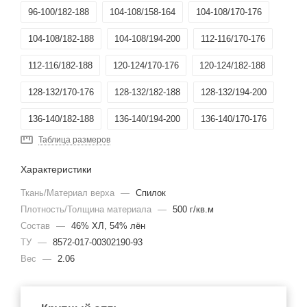
96-100/182-188
104-108/158-164
104-108/170-176
104-108/182-188
104-108/194-200
112-116/170-176
112-116/182-188
120-124/170-176
120-124/182-188
128-132/170-176
128-132/182-188
128-132/194-200
136-140/182-188
136-140/194-200
136-140/170-176
Таблица размеров
120-124/158-164
Характеристики
Ткань/Материал верха
—
Спилок
Плотность/Толщина материала
—
500 г/кв.м
Состав
—
46% ХЛ, 54% лён
ТУ
—
8572-017-00302190-93
Вес
—
2.06