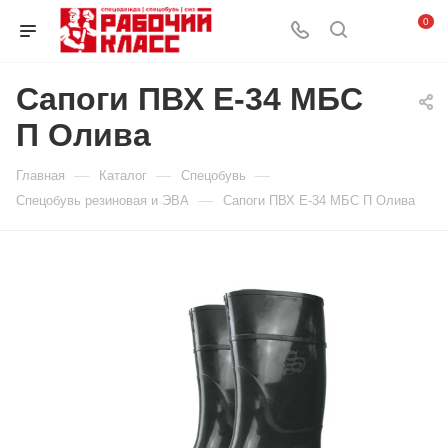
0
Сапоги ПВХ Е-34 МБС
П Олива
—
—
—
Главная
Каталог
Спецобувь
—
Спецобувь резиновая и ЭВА
Сапоги ПВХ Е-34 МБС П Олива