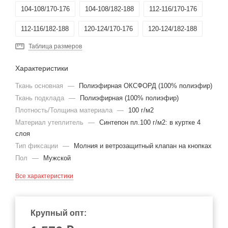
104-108/170-176
104-108/182-188
112-116/170-176
112-116/182-188
120-124/170-176
120-124/182-188
Таблица размеров
Характеристики
Ткань основная
—
Полиэфирная ОКСФОРД (100% полиэфир)
Ткань подклада
—
Полиэфирная (100% полиэфир)
Плотность/Толщина материала
—
100 г/м2
Материал утеплитель
—
Синтепон пл.100 г/м2: в куртке 4
слоя
Тип фиксации
—
Молния и ветрозащитный клапан на кнопках
Пол
—
Мужской
Все характеристики
Крупный опт: