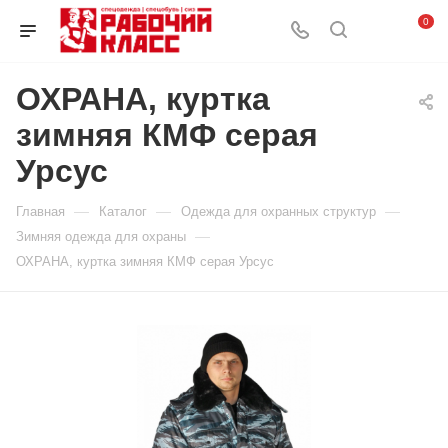
0
ОХРАНА, куртка
зимняя КМФ серая
Урсус
—
—
—
Главная
Каталог
Одежда для охранных структур
—
Зимняя одежда для охраны
ОХРАНА, куртка зимняя КМФ серая Урсус