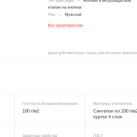
Тип фиксации
—
Молния и ветрозащитный
клапан на кнопках
Пол
—
Мужской
Все характеристики
Цена действительна только для интернет-магазин
Плотность/Толщина материала
Материал утеплитель
100 г/м2
Синтепон пл.100 г/м2
куртке 4 слоя
Защитные свойства
ГОСТ