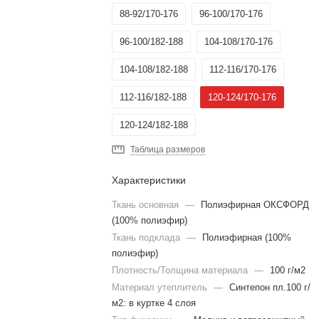
88-92/170-176
96-100/170-176
96-100/182-188
104-108/170-176
104-108/182-188
112-116/170-176
112-116/182-188
120-124/170-176
120-124/182-188
Таблица размеров
Характеристики
Ткань основная
—
Полиэфирная ОКСФОРД
(100% полиэфир)
Ткань подклада
—
Полиэфирная (100%
полиэфир)
Плотность/Толщина материала
—
100 г/м2
Материал утеплитель
—
Синтепон пл.100 г/
м2: в куртке 4 слоя