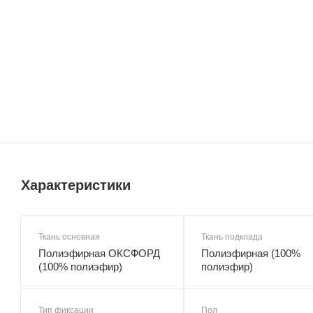
Характеристики
Ткань основная
Ткань подклада
Полиэфирная ОКСФОРД
Полиэфирная (100%
(100% полиэфир)
полиэфир)
Тип фиксации
Пол