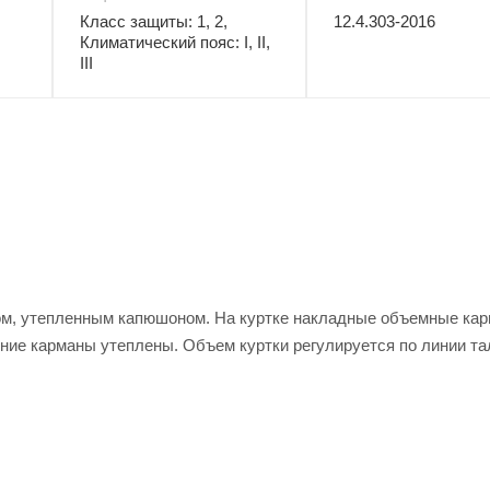
Класс защиты: 1, 2,
12.4.303-2016
Климатический пояс: I, II,
III
ком, утепленным капюшоном. На куртке накладные объемные ка
жние карманы утеплены. Объем куртки регулируется по линии та