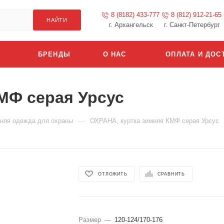
8 (8182) 433-777
8 (812) 912-21-65
НАЙТИ
г. Архангельск
г. Санкт-Петербург
БРЕНДЫ
О НАС
ОПЛАТА И ДОС
МФ серая Урсус
—
няя одежда для охраны
ОХРАНА, куртка зимняя КМФ серая Урсус
ОТЛОЖИТЬ
СРАВНИТЬ
Размер
—
120-124/170-176