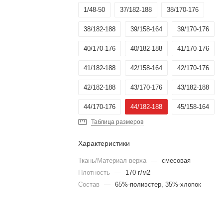
1/48-50
37/182-188
38/170-176
38/182-188
39/158-164
39/170-176
40/170-176
40/182-188
41/170-176
41/182-188
42/158-164
42/170-176
42/182-188
43/170-176
43/182-188
44/170-176
44/182-188
45/158-164
Таблица размеров
45/170-176
45/182-188
46/158-164
Характеристики
46/170-176
46/182-188
47/170-176
Ткань/Материал верха
—
смесовая
47/182-188
48/170-176
50/158-164
Плотность
—
170 г/м2
Состав
44-46/158-164
—
65%-полиэстер, 35%-хлопок
52/194-200