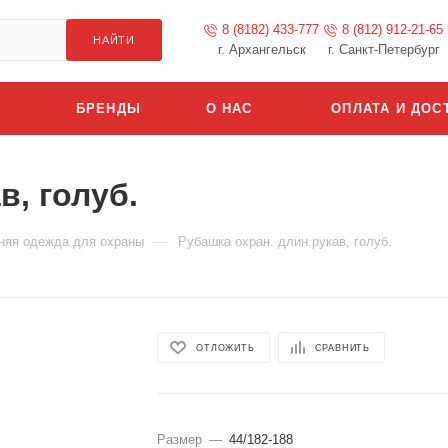
8 (8182) 433-777
8 (812) 912-21-65
НАЙТИ
г. Архангельск
г. Санкт-Петербург
БРЕНДЫ
О НАС
ОПЛАТА И ДОС
в, голуб.
—
няя одежда для охраны
Рубашка охран. длин.рукав, голуб.
ОТЛОЖИТЬ
СРАВНИТЬ
Размер
—
44/182-188