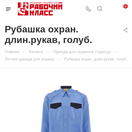
0
Рубашка охран.
длин.рукав, голуб.
—
—
—
Главная
Каталог
Одежда для охранных структур
—
Летняя одежда для охраны
Рубашка охран. длин.рукав, голуб.