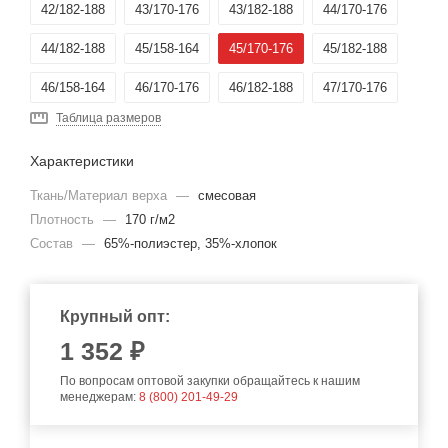
42/182-188
43/170-176
43/182-188
44/170-176
44/182-188
45/158-164
45/170-176
45/182-188
46/158-164
46/170-176
46/182-188
47/170-176
Таблица размеров
47/182-188
48/170-176
50/158-164
Характеристики
44-46/158-164
52/194-200
Ткань/Материал верха
—
смесовая
Плотность
—
170 г/м2
Состав
—
65%-полиэстер, 35%-хлопок
Крупный опт:
1 352 ₽
По вопросам оптовой закупки обращайтесь к нашим
менеджерам:
8 (800) 201-49-29