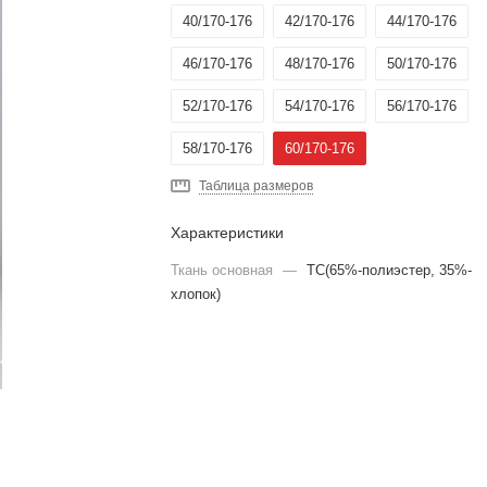
40/170-176
42/170-176
44/170-176
46/170-176
48/170-176
50/170-176
52/170-176
54/170-176
56/170-176
58/170-176
60/170-176
Таблица размеров
Характеристики
Ткань основная
—
TC(65%-полиэстер, 35%-
хлопок)