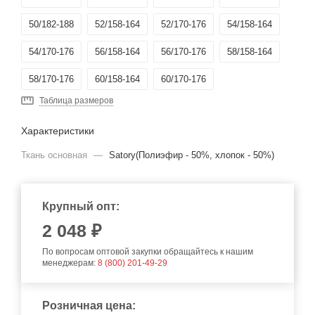
50/182-188
52/158-164
52/170-176
54/158-164
54/170-176
56/158-164
56/170-176
58/158-164
58/170-176
60/158-164
60/170-176
Таблица размеров
64-66/158-164
64-66/170-176
Характеристики
Ткань основная
—
Satory(Полиэфир - 50%, хлопок - 50%)
Крупный опт:
2 048 ₽
По вопросам оптовой закупки обращайтесь к нашим
менеджерам:
8 (800) 201-49-29
Розничная цена: