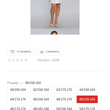
ОТЛОЖИТЬ
СРАВНИТЬ
Артикул:
м248
Размер
—
48/158-164
40/158-164
42/158-164
42/170-176
44/158-164
44/170-176
46/158-164
46/170-176
48/158-164
48/170-176
48/182-188
50/158-164
50/170-176