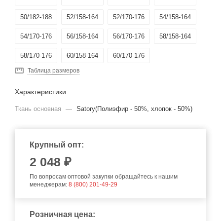
50/182-188
52/158-164
52/170-176
54/158-164
54/170-176
56/158-164
56/170-176
58/158-164
58/170-176
60/158-164
60/170-176
Таблица размеров
64-66/158-164
64-66/170-176
Характеристики
Ткань основная
—
Satory(Полиэфир - 50%, хлопок - 50%)
Крупный опт:
2 048 ₽
По вопросам оптовой закупки обращайтесь к нашим
менеджерам:
8 (800) 201-49-29
Розничная цена: