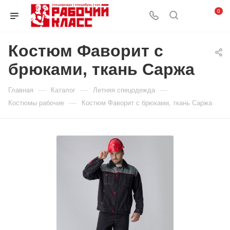
0
Костюм Фаворит с
брюками, ткань Саржа
—
—
—
Главная
Каталог
Летняя спецодежда
—
Костюмы рабочие
Костюм Фаворит с брюками, ткань Саржа