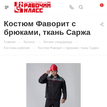
0
Костюм Фаворит с
брюками, ткань Саржа
—
—
—
Главная
Каталог
Летняя спецодежда
—
Костюмы рабочие
Костюм Фаворит с брюками, ткань Саржа