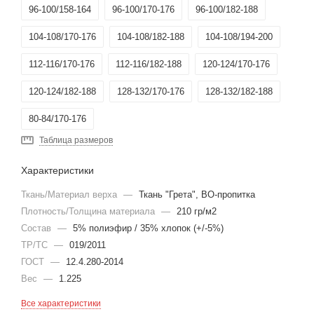
96-100/158-164
96-100/170-176
96-100/182-188
104-108/170-176
104-108/182-188
104-108/194-200
112-116/170-176
112-116/182-188
120-124/170-176
120-124/182-188
128-132/170-176
128-132/182-188
80-84/170-176
Таблица размеров
Характеристики
Ткань/Материал верха
—
Ткань "Грета", ВО-пропитка
Плотность/Толщина материала
—
210 гр/м2
Состав
—
5% полиэфир / 35% хлопок (+/-5%)
ТР/ТС
—
019/2011
ГОСТ
—
12.4.280-2014
Вес
—
1.225
Все характеристики