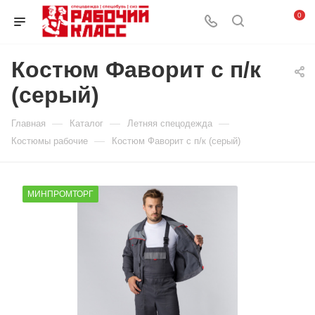
0
Костюм Фаворит с п/к
(серый)
—
—
—
Главная
Каталог
Летняя спецодежда
—
Костюмы рабочие
Костюм Фаворит с п/к (серый)
МИНПРОМТОРГ