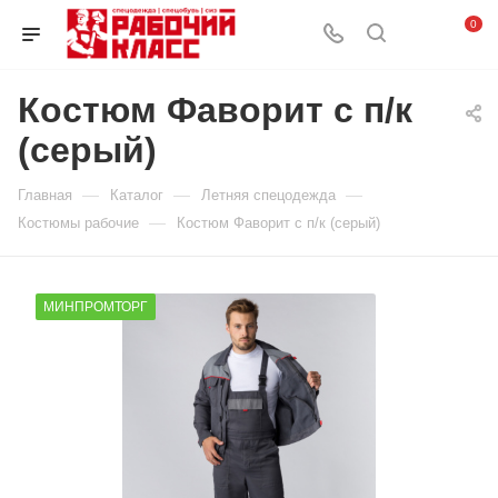
0
Костюм Фаворит с п/к
(серый)
—
—
—
Главная
Каталог
Летняя спецодежда
—
Костюмы рабочие
Костюм Фаворит с п/к (серый)
МИНПРОМТОРГ