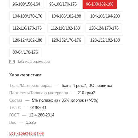
96-100/158-164
96-100/170-176
96-100/182-188
104-108/170-176
104-108/182-188
104-108/194-200
112-116/170-176
112-116/182-188
120-124/170-176
120-124/182-188
128-132/170-176
128-132/182-188
80-84/170-176
Таблица размеров
Характеристики
Ткань/Материал верха
—
Ткань "Грета", ВО-пропитка
Плотность/Толщина материала
—
210 гр/м2
Состав
—
5% полиэфир / 35% хлопок (+/-5%)
ТР/ТС
—
019/2011
ГОСТ
—
12.4.280-2014
Вес
—
1.225
Все характеристики