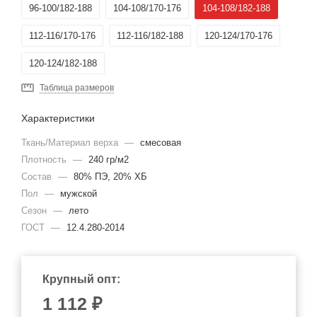
96-100/182-188
104-108/170-176
104-108/182-188
112-116/170-176
112-116/182-188
120-124/170-176
120-124/182-188
Таблица размеров
Характеристики
Ткань/Материал верха
—
смесовая
Плотность
—
240 гр/м2
Состав
—
80% ПЭ, 20% ХБ
Пол
—
мужской
Сезон
—
лето
ГОСТ
—
12.4.280-2014
Крупный опт:
1 112 ₽