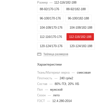
Размер
—
112-116/182-188
88-92/170-176
88-92/182-188
96-100/170-176
96-100/182-188
104-108/170-176
104-108/182-188
112-116/170-176
112-116/182-188
120-124/170-176
120-124/182-188
Таблица размеров
Характеристики
Ткань/Материал верха
—
смесовая
Плотность
—
240 гр/м2
Состав
—
80% ПЭ, 20% ХБ
Пол
—
мужской
Сезон
—
лето
ГОСТ
—
12.4.280-2014