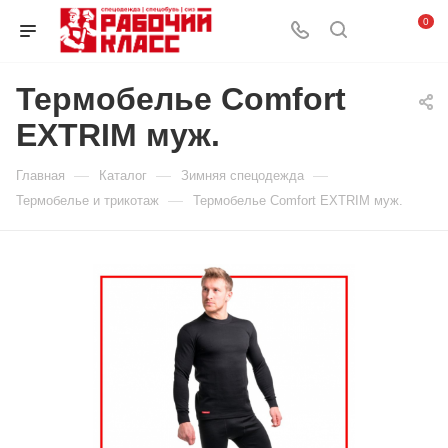
0
Термобелье Comfort
EXTRIM муж.
—
—
—
Главная
Каталог
Зимняя спецодежда
—
Термобелье и трикотаж
Термобелье Comfort EXTRIM муж.