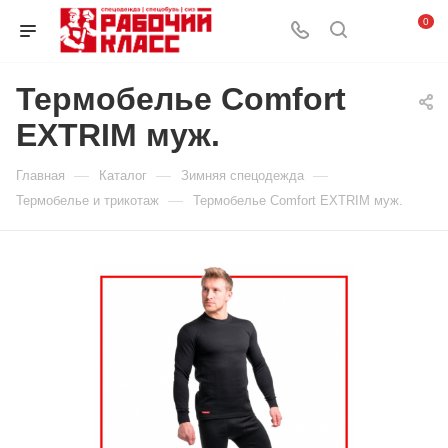
0
Термобелье Comfort
EXTRIM муж.
—
—
—
Главная
Каталог
Зимняя спецодежда
—
Термобелье и трикотаж
Термобелье Comfort EXTRIM муж.