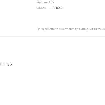
104/194-200
104/182-188
Вес
—
0.6
Объем
—
0.0027
96/182-188
88/182-188
100/182-188
Цена действительна только для интернет-магазин
 погоду