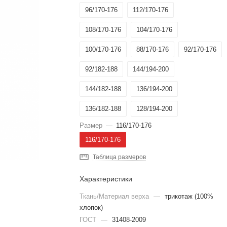
96/170-176
112/170-176
108/170-176
104/170-176
100/170-176
88/170-176
92/170-176
92/182-188
144/194-200
144/182-188
136/194-200
136/182-188
128/194-200
Размер
—
116/170-176
128/182-188
128/170-176
116/170-176
120/194-200
120/182-188
Таблица размеров
120/170-176
116/182-188
Характеристики
116/170-176
112/194-200
Ткань/Материал верха
—
трикотаж (100%
хлопок)
112/182-188
108/182-188
ГОСТ
—
31408-2009