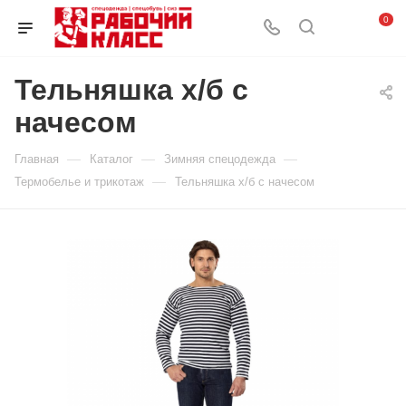
0
Тельняшка х/б с
начесом
—
—
—
Главная
Каталог
Зимняя спецодежда
—
Термобелье и трикотаж
Тельняшка х/б с начесом