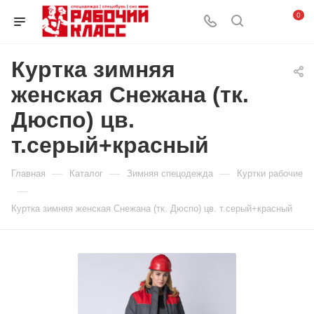
0
Куртка зимняя
женская Снежана (тк.
Дюспо) цв.
т.серый+красный
—
—
—
Главная
Каталог
Зимняя спецодежда
Куртки рабочие
—
Куртка зимняя женская Снежана (тк. Дюспо) цв. т.серый+красный