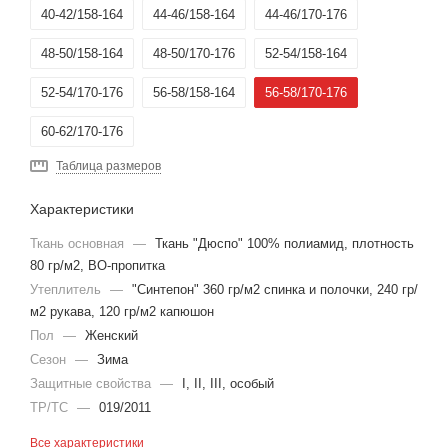
40-42/158-164
44-46/158-164
44-46/170-176
48-50/158-164
48-50/170-176
52-54/158-164
52-54/170-176
56-58/158-164
56-58/170-176
60-62/170-176
Таблица размеров
Характеристики
Ткань основная
—
Ткань "Дюспо" 100% полиамид, плотность
80 гр/м2, ВО-пропитка
Утеплитель
—
"Синтепон" 360 гр/м2 спинка и полочки, 240 гр/
м2 рукава, 120 гр/м2 капюшон
Пол
—
Женский
Сезон
—
Зима
Защитные свойства
—
I, II, III, особый
ТР/ТС
—
019/2011
Все характеристики