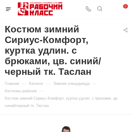
0
Костюм зимний
Сириус-Комфорт,
куртка удлин. с
брюками, цв. синий/
черный тк. Таслан
—
—
—
Главная
Каталог
Зимняя спецодежда
—
Костюмы рабочие
Костюм зимний Сириус-Комфорт, куртка удлин. с брюками, цв.
синий/черный тк. Таслан